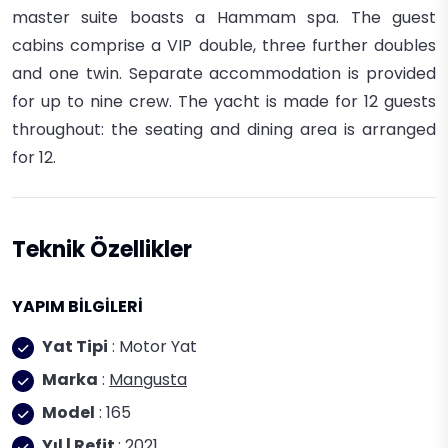
master suite boasts a Hammam spa. The guest
cabins comprise a VIP double, three further doubles
and one twin. Separate accommodation is provided
for up to nine crew. The yacht is made for 12 guests
throughout: the seating and dining area is arranged
for 12.
Teknik Özellikler
YAPIM BİLGİLERİ
Yat Tipi
: Motor Yat
Marka
:
Mangusta
Model
: 165
Yıl | Refit
: 2021