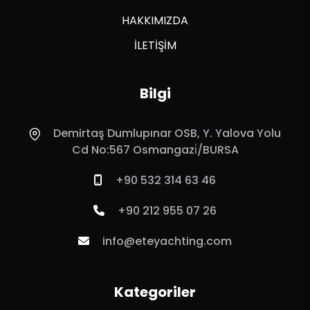
HAKKIMIZDA
İLETİŞİM
Bilgi
Demirtaş Dumlupınar OSB, Y. Yalova Yolu
Cd No:567 Osmangazi̇/BURSA
+90 532 314 63 46
+90 212 955 07 26
info@eteyachting.com
Kategoriler