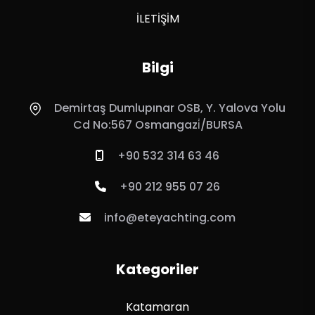
İLETİŞİM
Bilgi
Demirtaş Dumlupınar OSB, Y. Yalova Yolu
Cd No:567 Osmangazi̇/BURSA
+90 532 314 63 46
+90 212 955 07 26
info@eteyachting.com
Kategoriler
Katamaran