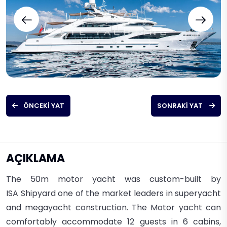
ÖNCEKI YAT
SONRAKI YAT
AÇIKLAMA
The 50m motor yacht
was custom-built by
ISA
Shipyard one of the market leaders in s
uperyacht
and
megayacht construction.
The Motor yacht can
comfortably
accommodate 12 guests in
6 cabins,