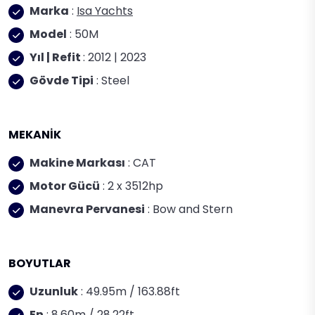
Marka
:
Isa Yachts
Model
: 50M
Yıl | Refit
: 2012 | 2023
Gövde Tipi
: Steel
MEKANİK
Makine Markası
: CAT
Motor Gücü
: 2 x 3512hp
Manevra Pervanesi
: Bow and Stern
BOYUTLAR
Uzunluk
: 49.95m / 163.88ft
En
: 8.60m / 28.22ft