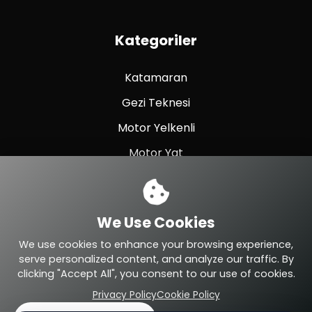
Kategoriler
Katamaran
Gezi Teknesi
Motor Yelkenli
Motor Yat
Yelkenli Yat
Balıkçı Teknesi
We Use Cookies
Spor Yat
We use cookies to enhance your browsing experience,
serve personalized content, and analyze our traffic. By
clicking "Accept All", you consent to our use of cookies.
Privacy Policy
Cookie Policy