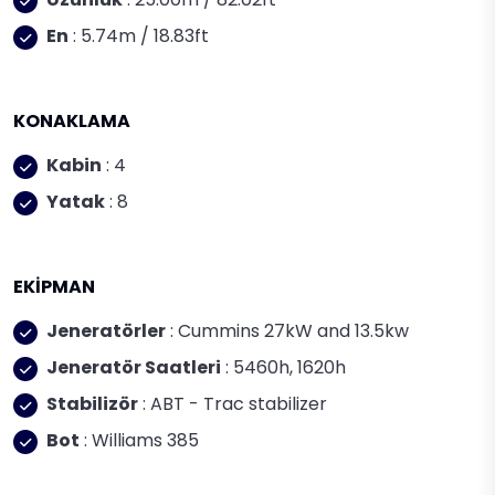
En
: 5.74m / 18.83ft
KONAKLAMA
Kabin
: 4
Yatak
: 8
EKİPMAN
Jeneratörler
: Cummins 27kW and 13.5kw
Jeneratör Saatleri
: 5460h, 1620h
Stabilizör
: ABT - Trac stabilizer
Bot
: Williams 385