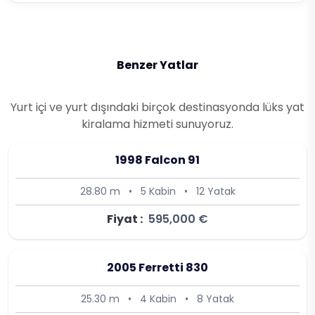
Benzer Yatlar
Yurt içi ve yurt dışındaki birçok destinasyonda lüks yat
kiralama hizmeti sunuyoruz.
1998 Falcon 91
28.80 m
•
5 Kabin
•
12 Yatak
Fiyat :
595,000 €
2005 Ferretti 830
25.30 m
•
4 Kabin
•
8 Yatak