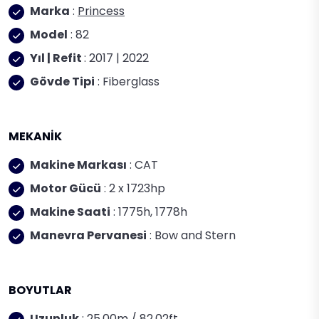
Marka
:
Princess
Model
: 82
Yıl | Refit
: 2017 | 2022
Gövde Tipi
: Fiberglass
MEKANİK
Makine Markası
: CAT
Motor Gücü
: 2 x 1723hp
Makine Saati
: 1775h, 1778h
Manevra Pervanesi
: Bow and Stern
BOYUTLAR
Uzunluk
: 25.00m / 82.02ft