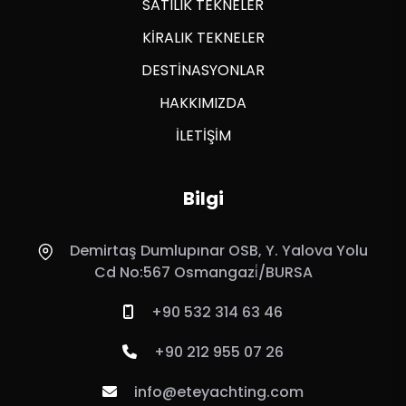
SATILIK TEKNELER
KİRALIK TEKNELER
DESTİNASYONLAR
HAKKIMIZDA
İLETİŞİM
Bilgi
Demirtaş Dumlupınar OSB, Y. Yalova Yolu
Cd No:567 Osmangazi̇/BURSA
+90 532 314 63 46
+90 212 955 07 26
info@eteyachting.com