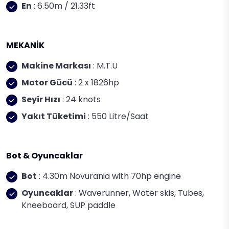
En
: 6.50m / 21.33ft
MEKANİK
Makine Markası
: M.T.U
Motor Gücü
: 2 x 1826hp
Seyir Hızı
: 24 knots
Yakıt Tüketimi
: 550 Litre/Saat
Bot & Oyuncaklar
Bot
: 4.30m Novurania with 70hp engine
Oyuncaklar
: Waverunner, Water skis, Tubes,
Kneeboard, SUP paddle