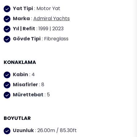
Yat Tipi
: Motor Yat
Marka
:
Admiral Yachts
Yıl | Refit
: 1999 | 2023
Gövde Tipi
: Fibreglass
KONAKLAMA
Kabin
: 4
Misafirler
: 8
Mürettebat
: 5
BOYUTLAR
Uzunluk
: 26.00m / 85.30ft