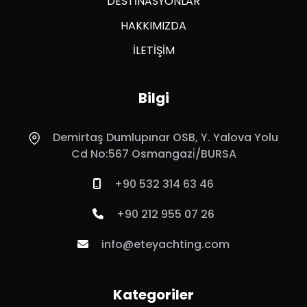
DESTİNASYONLAR
HAKKIMIZDA
İLETİŞİM
Bilgi
Demirtaş Dumlupınar OSB, Y. Yalova Yolu
Cd No:567 Osmangazi̇/BURSA
+90 532 314 63 46
+90 212 955 07 26
info@eteyachting.com
Kategoriler