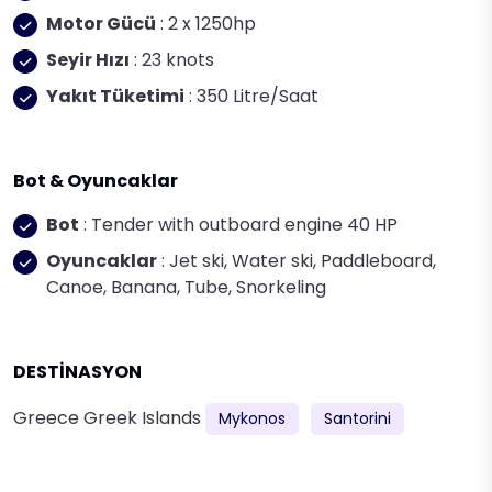
Motor Gücü
: 2 x 1250hp
Seyir Hızı
: 23 knots
Yakıt Tüketimi
: 350 Litre/Saat
Bot & Oyuncaklar
Bot
: Tender with outboard engine 40 HP
Oyuncaklar
: Jet ski, Water ski, Paddleboard,
Canoe, Banana, Tube, Snorkeling
DESTİNASYON
Greece
Greek Islands
Mykonos
Santorini