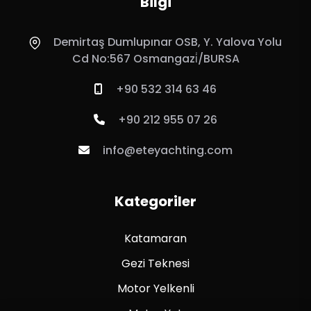
Bilgi
Demirtaş Dumlupınar OSB, Y. Yalova Yolu
Cd No:567 Osmangazi̇/BURSA
+90 532 314 63 46
+90 212 955 07 26
info@eteyachting.com
Kategoriler
Katamaran
Gezi Teknesi
Motor Yelkenli