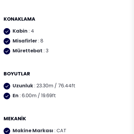
KONAKLAMA
Kabin
: 4
Misafirler
: 8
Mürettebat
: 3
BOYUTLAR
Uzunluk
: 23.30m / 76.44ft
En
: 6.00m / 19.69ft
MEKANİK
Makine Markası
: CAT