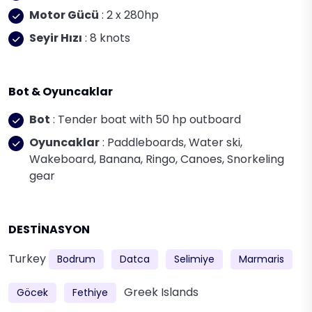
Motor Gücü
: 2 x 280hp
Seyir Hızı
: 8 knots
Bot & Oyuncaklar
Bot
: Tender boat with 50 hp outboard
Oyuncaklar
: Paddleboards, Water ski,
Wakeboard, Banana, Ringo, Canoes, Snorkeling
gear
DESTİNASYON
Turkey
Bodrum
Datca
Selimiye
Marmaris
Greek Islands
Göcek
Fethiye