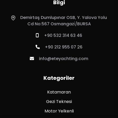
Bilgi
Demirtaş Dumlupınar OSB, Y. Yalova Yolu
Cd No:567 Osmangazi̇/BURSA
+90 532 314 63 46
+90 212 955 07 26
info@eteyachting.com
Kategoriler
Katamaran
Gezi Teknesi
Motor Yelkenli