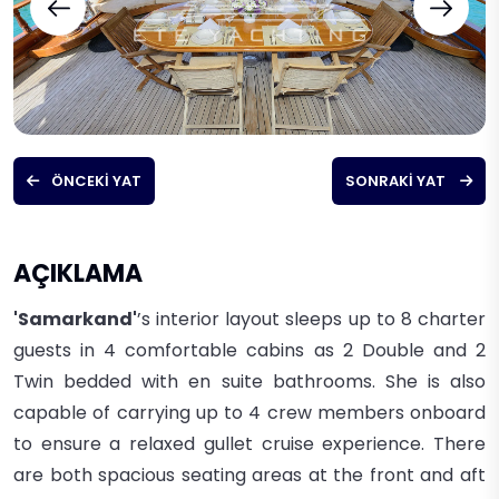
ÖNCEKI YAT
SONRAKI YAT
AÇIKLAMA
'Samarkand'
’s
interior layout sleeps up to 8 charter
guests in 4 comfortable cabins as 2 Double and 2
Twin bedded with en suite bathrooms. She is also
capable of carrying up to
4 crew members onboard
to ensure a relaxed gullet cruise experience.
There
are both spacious seating areas at the front and aft