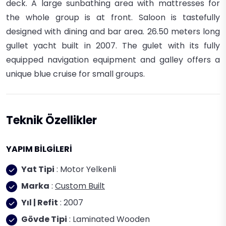
deck. A large sunbathing area with mattresses for
the whole group is at front. Saloon is tastefully
designed with dining and bar area.
26.50 meters long
gullet yacht built in 2007. The gulet with its fully
equipped navigation equipment and galley offers a
unique blue cruise for small groups.
Teknik Özellikler
YAPIM BİLGİLERİ
Yat Tipi
: Motor Yelkenli
Marka
:
Custom Built
Yıl | Refit
: 2007
Gövde Tipi
: Laminated Wooden