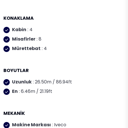
KONAKLAMA
Kabin
: 4
Misafirler
: 8
Mürettebat
: 4
BOYUTLAR
Uzunluk
: 26.50m / 86.94ft
En
: 6.46m / 21.19ft
MEKANİK
Makine Markası
: Iveco