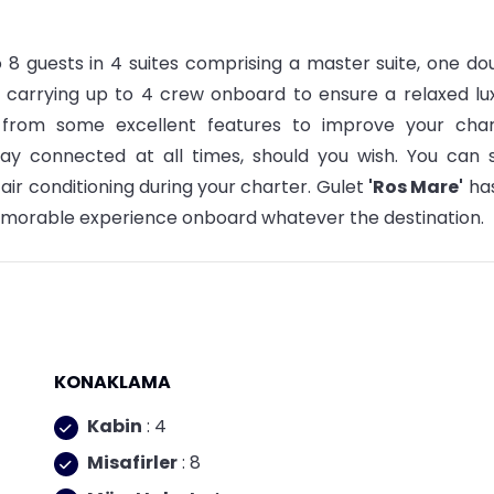
8 guests in 4 suites comprising a master suite, one do
f carrying up to 4 crew onboard to ensure a relaxed lu
from some excellent features to improve your char
stay connected at all times, should you wish. You can 
ir conditioning during your charter. Gulet
'Ros Mare'
ha
emorable experience onboard whatever the destination.
KONAKLAMA
Kabin
: 4
Misafirler
: 8