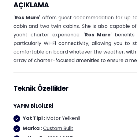
AÇIKLAMA
'Ros Mare'
offers guest accommodation for up to 
cabin and two twin cabins. She is also capable o
yacht charter experience.
'Ros Mare'
benefits 
particularly Wi-Fi connectivity, allowing you to 
comfortable on board whatever the weather, with a
array of charter-focused amenities to ensure a m
Teknik Özellikler
YAPIM BİLGİLERİ
Yat Tipi
: Motor Yelkenli
Marka
:
Custom Built