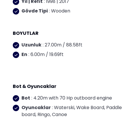
Yıl | Refit
: 1998 | 2017
Gövde Tipi
: Wooden
BOYUTLAR
Uzunluk
: 27.00m / 88.58ft
En
: 6.00m / 19.69ft
Bot & Oyuncaklar
Bot
: 4.20m with 70 Hp outboard engine
Oyuncaklar
: Waterski, Wake Board, Paddle
board, Ringo, Canoe