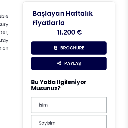
Başlayan Haftalık
uble
Fiyatlarla
xury
11.200 €
ter,
stay
BROCHURE
s an
PAYLAŞ
Bu Yatla Ilgileniyor
Musunuz?