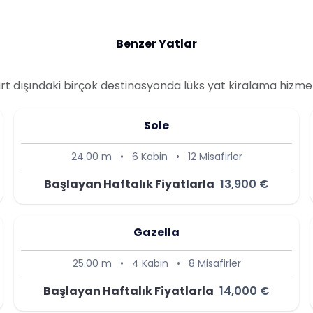
Benzer Yatlar
yurt dışındaki birçok destinasyonda lüks yat kiralama hizme
Sole
24.00 m
•
6 Kabin
•
12 Misafirler
Başlayan Haftalık Fiyatlarla
13,900 €
Gazella
25.00 m
•
4 Kabin
•
8 Misafirler
Başlayan Haftalık Fiyatlarla
14,000 €