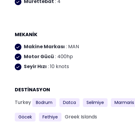
Mürettebat
: 4
MEKANİK
Makine Markası
: MAN
Motor Gücü
: 400hp
Seyir Hızı
: 10 knots
DESTİNASYON
Turkey
Bodrum
Datca
Selimiye
Marmaris
Greek Islands
Göcek
Fethiye