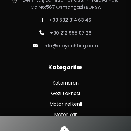
Demirtaş Dumlupınar OSB, Y. Yalova Yolu
Cd No:567 Osmangazi̇/BURSA
+90 532 314 63 46
+90 212 955 07 26
info@eteyachting.com
Kategoriler
Katamaran
Gezi Teknesi
Motor Yelkenli
Motor Yat
Yelkenli Yat