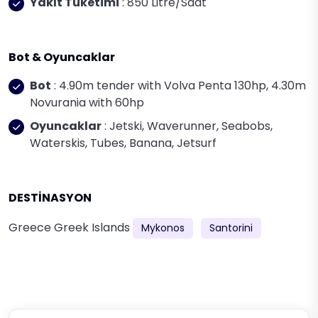
Yakıt Tüketimi
: 850 Litre/Saat
Bot & Oyuncaklar
Bot
: 4.90m tender with Volva Penta 130hp, 4.30m
Novurania with 60hp
Oyuncaklar
: Jetski, Waverunner, Seabobs,
Waterskis, Tubes, Banana, Jetsurf
DESTİNASYON
Greece
Greek Islands
Mykonos
Santorini