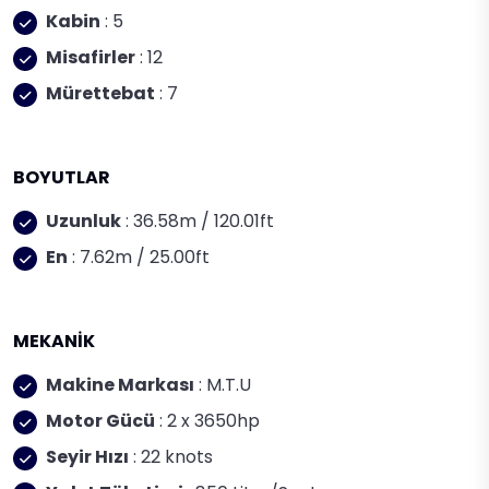
Kabin
: 5
Misafirler
: 12
Mürettebat
: 7
BOYUTLAR
Uzunluk
: 36.58m / 120.01ft
En
: 7.62m / 25.00ft
MEKANİK
Makine Markası
: M.T.U
Motor Gücü
: 2 x 3650hp
Seyir Hızı
: 22 knots