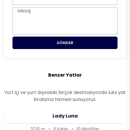
GÖNDER
Benzer Yatlar
Yurt içi ve yurt dışındaki birçok destinasyonda lüks yat
kiralama hizmeti sunuyoruz.
Lady Luna
32.10 m
•
5 Kabin
•
10 Misafirler