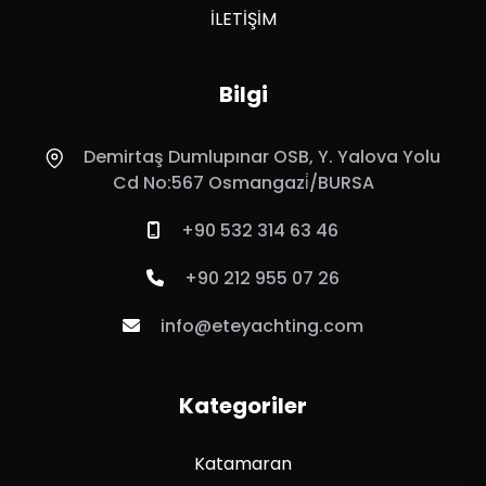
İLETİŞİM
Bilgi
Demirtaş Dumlupınar OSB, Y. Yalova Yolu
Cd No:567 Osmangazi̇/BURSA
+90 532 314 63 46
+90 212 955 07 26
info@eteyachting.com
Kategoriler
Katamaran