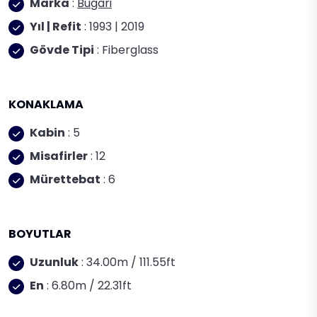
Marka
:
Bugari
Yıl | Refit
: 1993 | 2019
Gövde Tipi
: Fiberglass
KONAKLAMA
Kabin
: 5
Misafirler
: 12
Mürettebat
: 6
BOYUTLAR
Uzunluk
: 34.00m / 111.55ft
En
: 6.80m / 22.31ft