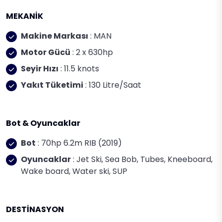
MEKANİK
Makine Markası
: MAN
Motor Gücü
: 2 x 630hp
Seyir Hızı
: 11.5 knots
Yakıt Tüketimi
: 130 Litre/Saat
Bot & Oyuncaklar
Bot
: 70hp 6.2m RIB (2019)
Oyuncaklar
: Jet Ski, Sea Bob, Tubes, Kneeboard,
Wake board, Water ski, SUP
DESTİNASYON