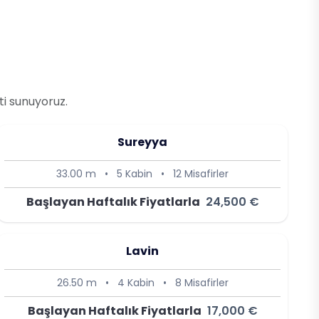
ti sunuyoruz.
Sureyya
33.00 m
•
5 Kabin
•
12 Misafirler
Başlayan Haftalık Fiyatlarla
24,500 €
Lavin
26.50 m
•
4 Kabin
•
8 Misafirler
Başlayan Haftalık Fiyatlarla
17,000 €