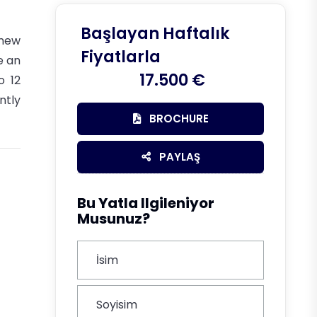
Başlayan Haftalık
-new
Fiyatlarla
e an
17.500 €
o 12
ntly
BROCHURE
PAYLAŞ
Bu Yatla Ilgileniyor
Musunuz?