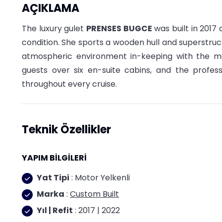
AÇIKLAMA
The
luxury gulet
PRENSES BUGCE
was built in 2017 
condition. She sports a wooden hull and superstruc
atmospheric environment in-keeping with the m
guests over six en-suite cabins, and the professi
throughout every cruise.
Teknik Özellikler
YAPIM BİLGİLERİ
Yat Tipi
: Motor Yelkenli
Marka
:
Custom Built
Yıl | Refit
: 2017 | 2022