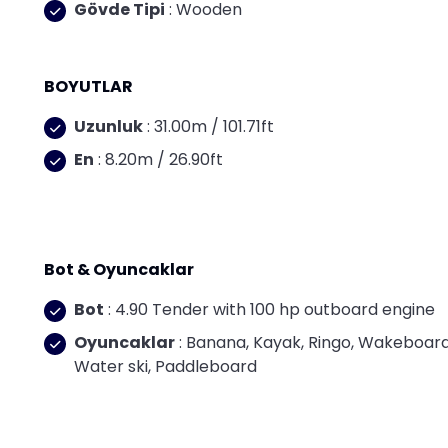
Gövde Tipi
: Wooden
BOYUTLAR
Uzunluk
: 31.00m / 101.71ft
En
: 8.20m / 26.90ft
Bot & Oyuncaklar
Bot
: 4.90 Tender with 100 hp outboard engine
Oyuncaklar
: Banana, Kayak, Ringo, Wakeboard
Water ski, Paddleboard