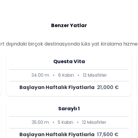
Benzer Yatlar
yurt dışındaki birçok destinasyonda lüks yat kiralama hizme
Questa Vita
34.00 m
•
6 Kabin
•
12 Misafirler
Başlayan Haftalık Fiyatlarla
21,000 €
Saraylı 1
35.00 m
•
5 Kabin
•
12 Misafirler
Başlayan Haftalık Fiyatlarla
17,500 €