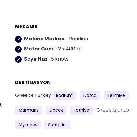
MEKANİK
Makine Markası
: Baudion
Motor Gücü
: 2 x 400hp
Seyir Hızı
: 8 knots
DESTİNASYON
Greece
Turkey
Bodrum
Datca
Selimiye
,
Greek Islands
Marmaris
Göcek
Fethiye
Mykonos
Santorini