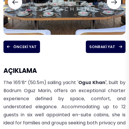
ÖNCEKI YAT
SONRAKI YAT
AÇIKLAMA
The 165’8” (50.5m) sailing yacht '
Oguz Khan'
, built by
Bodrum Oguz Marin, offers an exceptional charter
experience defined by space, comfort, and
understated elegance. Accommodating up to 12
guests in six well appointed en-suite cabins, she is
ideal for families and groups seeking both privacy and