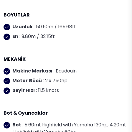
BOYUTLAR
Uzunluk
: 50.50m / 165.68ft
En
: 9.80m / 32.15ft
MEKANİK
Makine Markası
: Baudouin
Motor Gücü
: 2 x 750hp
Seyir Hızı
: 11.5 knots
Bot & Oyuncaklar
Bot
: 5.60mt Highfield with Yamaha 130hp, 4.20mt
Highfield with Yamaha 60hp