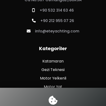
+90 532 314 63 46
+90 212 955 07 26
info@eteyachting.com
Kategoriler
Katamaran
Gezi Teknesi
Motor Yelkenli
Motor Yat
Yelkenli Yat
Balıkçı Teknesi