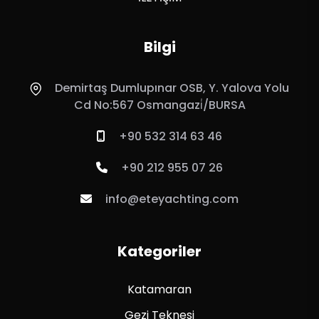
Bilgi
Demirtaş Dumlupınar OSB, Y. Yalova Yolu
Cd No:567 Osmangazi̇/BURSA
+90 532 314 63 46
+90 212 955 07 26
info@eteyachting.com
Kategoriler
Katamaran
Gezi Teknesi