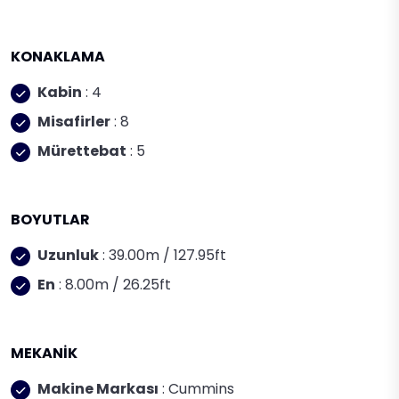
KONAKLAMA
Kabin
: 4
Misafirler
: 8
Mürettebat
: 5
BOYUTLAR
Uzunluk
: 39.00m / 127.95ft
En
: 8.00m / 26.25ft
MEKANİK
Makine Markası
: Cummins