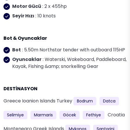
Motor Gücü
: 2 x 455hp
Seyir Hızı
: 10 knots
Bot & Oyuncaklar
Bot
: 5.50m Northstar tender with outboard 115HP
Oyuncaklar
: Waterski, Wakeboard, Paddleboard,
Kayak, Fishing &amp; snorkelling Gear
DESTİNASYON
Greece
Ioanion Islands
Turkey
Bodrum
Datca
Croatia
Selimiye
Marmaris
Göcek
Fethiye
Montenegro
Greek Islands
Mykonos
Santorini