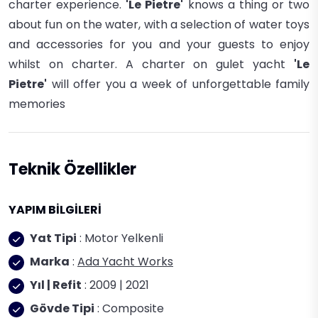
charter
experience.
'Le Pietre'
knows a thing or two
about fun on the water, with a selection of water toys
and accessories for you and your guests to enjoy
whilst on charter.
A charter on gulet yacht
'Le
Pietre'
will offer you a week of unforgettable family
memories
Teknik Özellikler
YAPIM BİLGİLERİ
Yat Tipi
: Motor Yelkenli
Marka
:
Ada Yacht Works
Yıl | Refit
: 2009 | 2021
Gövde Tipi
: Composite