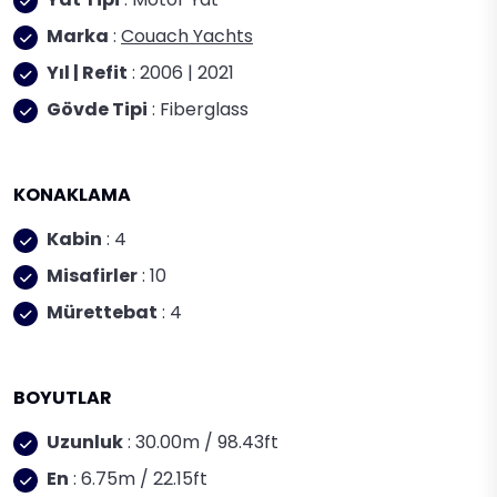
Marka
:
Couach Yachts
Yıl | Refit
: 2006 | 2021
Gövde Tipi
: Fiberglass
KONAKLAMA
Kabin
: 4
Misafirler
: 10
Mürettebat
: 4
BOYUTLAR
Uzunluk
: 30.00m / 98.43ft
En
: 6.75m / 22.15ft