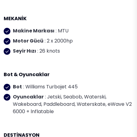
MEKANİK
Makine Markası
: MTU
Motor Gücü
: 2 x 2000hp
Seyir Hızı
: 26 knots
Bot & Oyuncaklar
Bot
: Williams Turbojet 445
Oyuncaklar
: Jetski, Seabob, Waterski,
Wakeboard, Paddleboard, Waterskate, eWave V2
6000 + lnflatable
DESTİNASYON