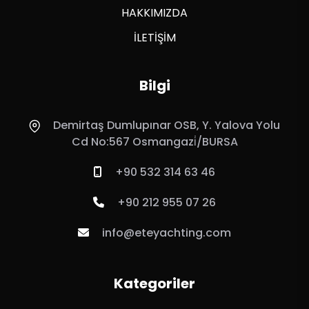
HAKKIMIZDA
İLETİŞİM
Bilgi
Demirtaş Dumlupınar OSB, Y. Yalova Yolu
Cd No:567 Osmangazi̇/BURSA
+90 532 314 63 46
+90 212 955 07 26
info@eteyachting.com
Kategoriler