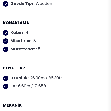
Gövde Tipi
: Wooden
KONAKLAMA
Kabin
: 4
Misafirler
: 8
Mürettebat
: 5
BOYUTLAR
Uzunluk
: 26.00m / 85.30ft
En
: 6.60m / 21.65ft
MEKANİK