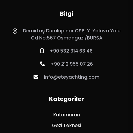
Bilgi
Demirtaş Dumlupınar OSB, Y. Yalova Yolu
Cd No:567 Osmangazi̇/BURSA
+90 532 314 63 46
+90 212 955 07 26
info@eteyachting.com
Kategoriler
Katamaran
Gezi Teknesi