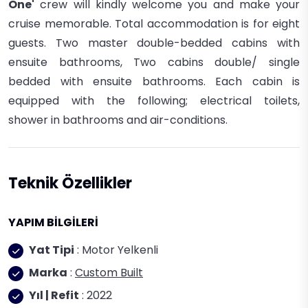
One'
crew wi
ll ki
ndly welcome you and make your
crui
se memorable.
Total accommodati
on i
s for ei
ght
guests.
Two master double-bedded cabi
ns wi
th
ensui
te bathrooms,
Two cabi
ns double/ si
ngle
bedded wi
th ensui
te bathrooms.
Each cabi
n i
s
equi
pped wi
th the followi
ng; e
lectri
cal toi
lets,
s
hower
i
n b
athrooms and a
i
r-c
ondi
ti
ons.
Teknik Özellikler
YAPIM BİLGİLERİ
Yat Tipi
: Motor Yelkenli
Marka
:
Custom Built
Yıl | Refit
: 2022