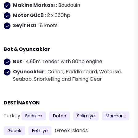
Makine Markası
: Baudouin
Motor Gücü
: 2 x 360hp
Seyir Hızı
: 8 knots
Bot & Oyuncaklar
Bot
: 4.95m Tender with 80hp engine
Oyuncaklar
: Canoe, Paddleboard, Waterski,
Seabob, Snorkelling and Fishing Gear
DESTİNASYON
Turkey
Bodrum
Datca
Selimiye
Marmaris
Greek Islands
Göcek
Fethiye