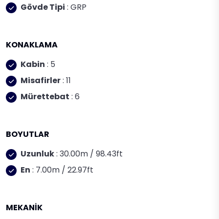
Gövde Tipi
: GRP
KONAKLAMA
Kabin
: 5
Misafirler
: 11
Mürettebat
: 6
BOYUTLAR
Uzunluk
: 30.00m / 98.43ft
En
: 7.00m / 22.97ft
MEKANİK