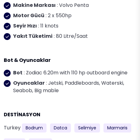
Makine Markası
: Volvo Penta
Motor Gücü
: 2 x 550hp
Seyir Hızı
: 11 knots
Yakıt Tüketimi
: 80 Litre/Saat
Bot & Oyuncaklar
Bot
: Zodiac 6.20m with 110 hp outboard engine
Oyuncaklar
: Jetski, Paddleboards, Waterski,
Seabob, Big mable
DESTİNASYON
Turkey
Bodrum
Datca
Selimiye
Marmaris