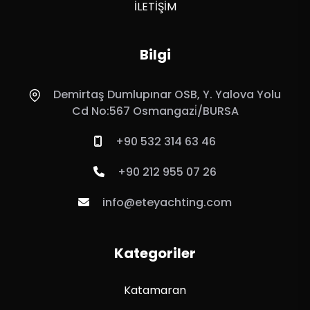
İLETİŞİM
Bilgi
Demirtaş Dumlupınar OSB, Y. Yalova Yolu
Cd No:567 Osmangazi̇/BURSA
+90 532 314 63 46
+90 212 955 07 26
info@eteyachting.com
Kategoriler
Katamaran