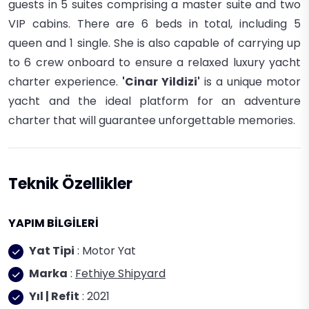
guests in 5 suites comprising a master suite and two
VIP cabins. There are 6 beds in total, including 5
queen and 1 single. She is also capable of carrying up
to 6 crew onboard to ensure a relaxed luxury yacht
charter experience.
'Cinar Yildizi'
is a unique motor
yacht and the ideal platform for an adventure
charter that will guarantee unforgettable memories.
Teknik Özellikler
YAPIM BİLGİLERİ
Yat Tipi
: Motor Yat
Marka
:
Fethiye Shipyard
Yıl | Refit
: 2021