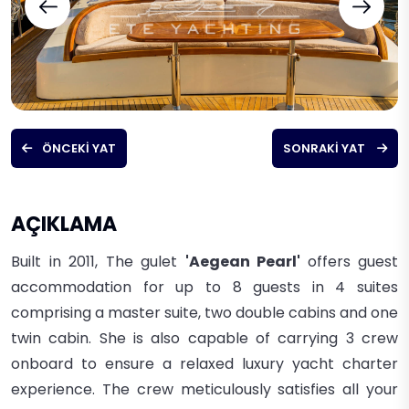
ÖNCEKI YAT
SONRAKI YAT
AÇIKLAMA
Built in 2011,
The gulet
'Aegean Pearl'
offers gue
st
accommodation for up to 8 guests in 4 suites
comprising a master suite, two double cabins and one
twin cabin.
She is also capable of carrying 3 crew
onboard to ensure a relaxed luxury yacht charter
experience.
The crew meticulously satisfies all your