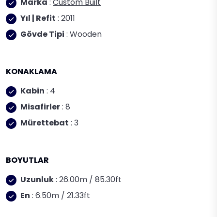
Marka
:
Custom Built
Yıl | Refit
: 2011
Gövde Tipi
: Wooden
KONAKLAMA
Kabin
: 4
Misafirler
: 8
Mürettebat
: 3
BOYUTLAR
Uzunluk
: 26.00m / 85.30ft
En
: 6.50m / 21.33ft