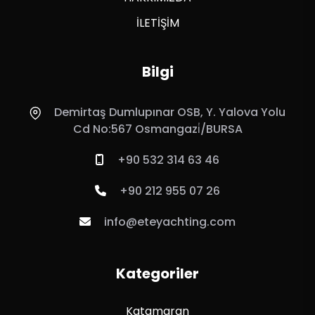
İLETİŞİM
Bilgi
Demirtaş Dumlupınar OSB, Y. Yalova Yolu
Cd No:567 Osmangazi̇/BURSA
+90 532 314 63 46
+90 212 955 07 26
info@eteyachting.com
Kategoriler
Katamaran