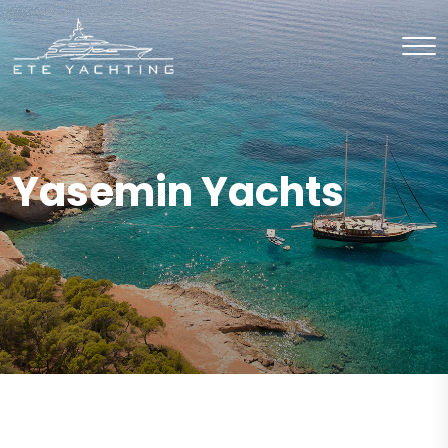
Yasemin Yachts
CHARTER
Motor Yelkenli