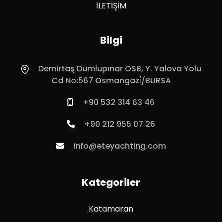
İLETİŞİM
Bilgi
Demirtaş Dumlupınar OSB, Y. Yalova Yolu
Cd No:567 Osmangazi̇/BURSA
+90 532 314 63 46
+90 212 955 07 26
info@eteyachting.com
Kategoriler
Katamaran