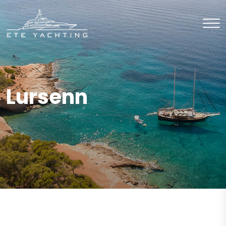
Lursenn
CHARTER
Motor Yat