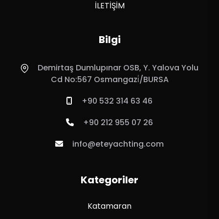
İLETİŞİM
Bilgi
Demirtaş Dumlupınar OSB, Y. Yalova Yolu
Cd No:567 Osmangazi̇/BURSA
+90 532 314 63 46
+90 212 955 07 26
info@eteyachting.com
Kategoriler
Katamaran