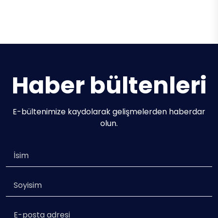
Lady I
Polaris
42.60m / 5 Cabins / 10 Guests
42.60m / 5 Cabins / 11 Guests
Haber bültenleri
E-bültenimize kaydolarak gelişmelerden haberdar
olun.