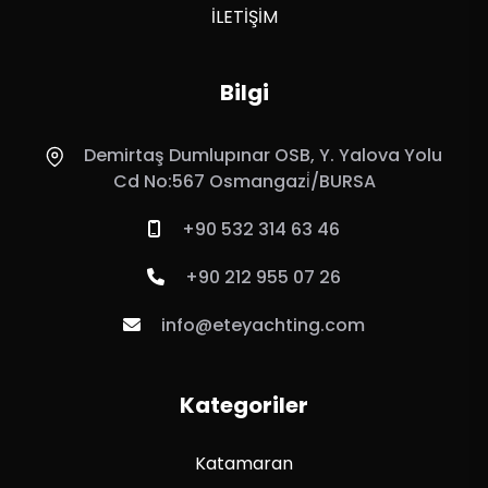
İLETİŞİM
Bilgi
Demirtaş Dumlupınar OSB, Y. Yalova Yolu
Cd No:567 Osmangazi̇/BURSA
+90 532 314 63 46
+90 212 955 07 26
info@eteyachting.com
Kategoriler
Katamaran