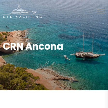
CRN Ancona
CHARTER
Motor Yat
CHARTER
Motor Yat